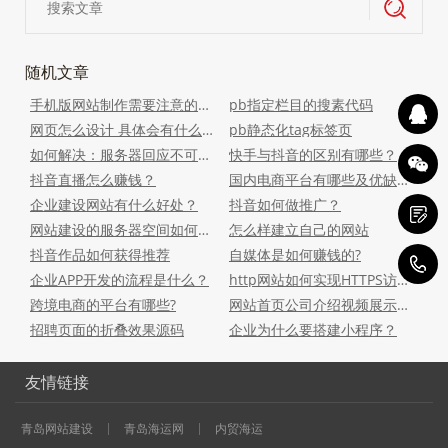
随机文章
手机版网站制作需要注意的事项
pb指定栏目的搜素代码
网页怎么设计 具体会有什么要求呢
pb静态化tag标签页
如何解决：服务器回应不可路由的地址，使用服务器地址代替
快手与抖音的区别有哪些？
抖音直播怎么赚钱？
国内电商平台有哪些及优缺点？
企业建设网站有什么好处？
抖音如何做推广？
网站建设的服务器空间如何选择？
怎么样建立自己的网站
抖音作品如何获得推荐
自媒体是如何赚钱的?
0
企业APP开发的流程是什么？
http网站如何实现HTTPS访问？
跨境电商的平台有哪些?
网站首页公司介绍视频展示代码
招聘页面的折叠效果源码
企业为什么要搭建小程序？
友情链接
青岛网站建设
青岛海运网
内贸海运