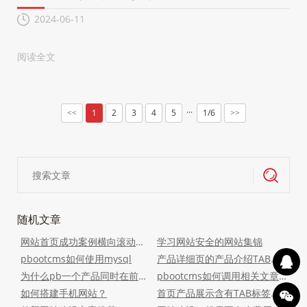
2024-06-11
阅读全文
···
1
2
3
4
5
1/6
<<
>>
随机文章
网站首页成功案例横向滚动代码(带左右箭头)
学习网站安全的网站集锦
pbootcms如何使用mysql
产品详细页的产品介绍TAB切换效果
为什么pb一个产品同时在前台两个栏目里出现
pbootcms如何调用相关文章？
如何搭建手机网站？
首页产品展示含有TAB标签分类效果